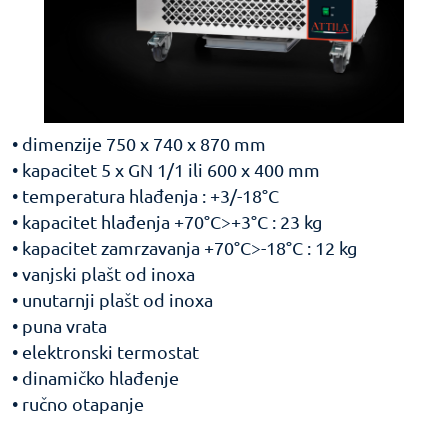
• dimenzije 750 x 740 x 870 mm
• kapacitet 5 x GN 1/1 ili 600 x 400 mm
• temperatura hlađenja : +3/-18°C
• kapacitet hlađenja +70°C>+3°C : 23 kg
• kapacitet zamrzavanja +70°C>-18°C : 12 kg
• vanjski plašt od inoxa
• unutarnji plašt od inoxa
• puna vrata
• elektronski termostat
• dinamičko hlađenje
• ručno otapanje