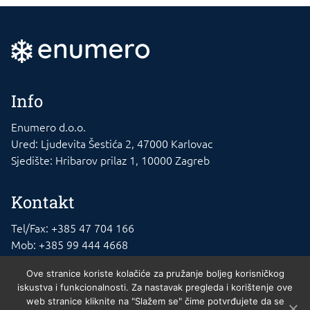
Info
Enumero d.o.o.
Ured: Ljudevita Šestića 2, 47000 Karlovac
Sjedište: Hribarov prilaz 1, 10000 Zagreb
Kontakt
Tel/Fax: +385 47 704 166
Mob: +385 99 444 4668
E-mail: info@rashladna-oprema.com
Ove stranice koriste kolačiće za pružanje boljeg korisničkog
iskustva i funkcionalnosti. Za nastavak pregleda i korištenje ove
web stranice kliknite na "Slažem se" čime potvrđujete da se