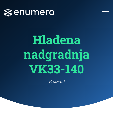
Hlađena
nadgradnja
VK33-140
Proizvod