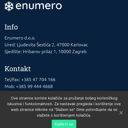
Info
Enumero d.o.o.
Ured: Ljudevita Šestića 2, 47000 Karlovac
Sjedište: Hribarov prilaz 1, 10000 Zagreb
Kontakt
Tel/Fax: +385 47 704 166
Mob: +385 99 444 4668
E-mail: info@rashladna-oprema.com
Ove stranice koriste kolačiće za pružanje boljeg korisničkog
iskustva i funkcionalnosti. Za nastavak pregleda i korištenje ove
web stranice kliknite na "Slažem se" čime potvrđujete da se
slažete s korištenjem kolačića.
Enumero d.o.o. © 2023. , 10010 Zagreb. MBS 02140721. Trgovački sud u
Slažem se
Zagrebu. Temeljni kapital: 20.000kn uplaćen u cijelosti. Osnivač Nikola Mikša