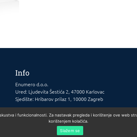
Info
Enumero d.o.o.
Ured: Ljudevita Šestića 2, 47000 Karlovac
Sjedište: Hribarov prilaz 1, 10000 Zagreb
iskustva i funkcionalnosti. Za nastavak pregleda i korištenje ove web str
korištenjem kolačića.
Slažem se
agreb. MBS 02140721. Trgovački sud u Zagrebu. Temeljni kapital: 20.000kn uplaćen 