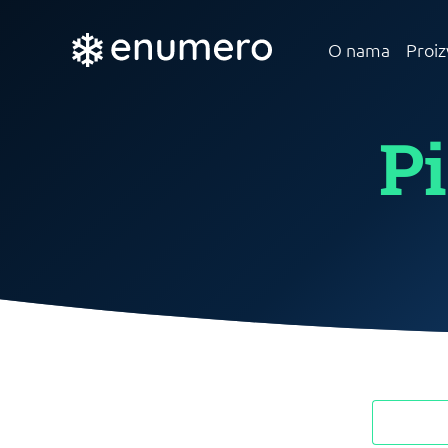
O nama
Proiz
Pi