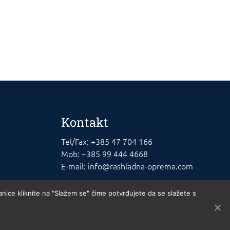
Kontakt
Tel/Fax: +385 47 704 166
Mob: +385 99 444 4668
E-mail: info@rashladna-oprema.com
anice kliknite na "Slažem se" čime potvrđujete da se slažete s
u cijelosti. Osnivač Nikola Mikša