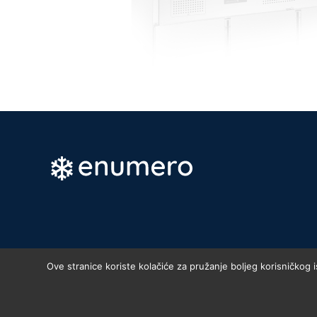
Ove stranice koriste kolačiće za pružanje boljeg korisničkog 
Enumero d.o.o. © 2023. , 10010 Z