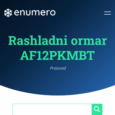
Rashladni ormar
AF12PKMBT
Proizvod