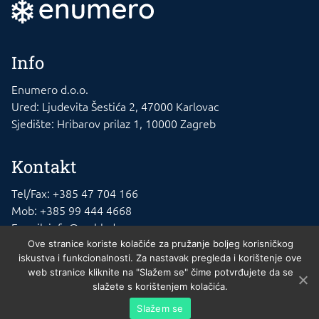
Info
Enumero d.o.o.
Ured: Ljudevita Šestića 2, 47000 Karlovac
Sjedište: Hribarov prilaz 1, 10000 Zagreb
Kontakt
Tel/Fax: +385 47 704 166
Mob: +385 99 444 4668
E-mail: info@rashladna-oprema.com
Ove stranice koriste kolačiće za pružanje boljeg korisničkog
iskustva i funkcionalnosti. Za nastavak pregleda i korištenje ove
web stranice kliknite na "Slažem se" čime potvrđujete da se
slažete s korištenjem kolačića.
Enumero d.o.o. © 2023. , 10010 Zagreb. MBS 02140721. Trgovački sud u
Slažem se
Zagrebu. Temeljni kapital: 20.000kn uplaćen u cijelosti. Osnivač Nikola Mikša