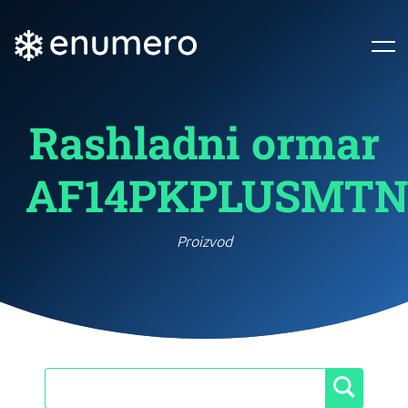
Rashladni ormar
AF14PKPLUSMT
Proizvod