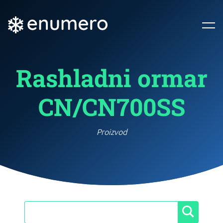
Rashladni ormar
CN/CN700SS
Proizvod