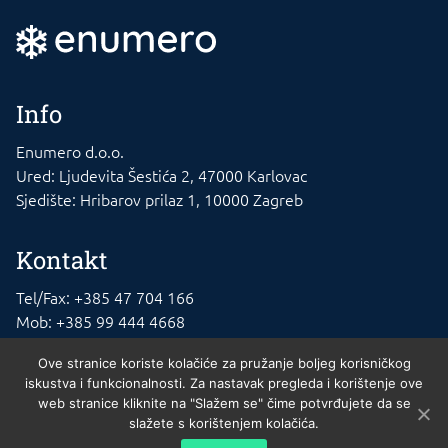
Info
Enumero d.o.o.
Ured: Ljudevita Šestića 2, 47000 Karlovac
Sjedište: Hribarov prilaz 1, 10000 Zagreb
Kontakt
Tel/Fax: +385 47 704 166
Mob: +385 99 444 4668
E-mail: info@rashladna-oprema.com
Ove stranice koriste kolačiće za pružanje boljeg korisničkog
iskustva i funkcionalnosti. Za nastavak pregleda i korištenje ove
web stranice kliknite na "Slažem se" čime potvrđujete da se
slažete s korištenjem kolačića.
Enumero d.o.o. © 2023. , 10010 Zagreb. MBS 02140721. Trgovački sud u