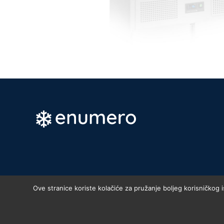
Ove stranice koriste kolačiće za pružanje boljeg korisničkog 
Enumero d.o.o. © 2023. , 10010 Z