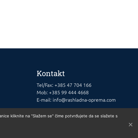
Kontakt
Tel/Fax: +385 47 704 166
Mob: +385 99 444 4668
E-mail: info@rashladna-oprema.com
anice kliknite na "Slažem se" čime potvrđujete da se slažete s
u cijelosti. Osnivač Nikola Mikša