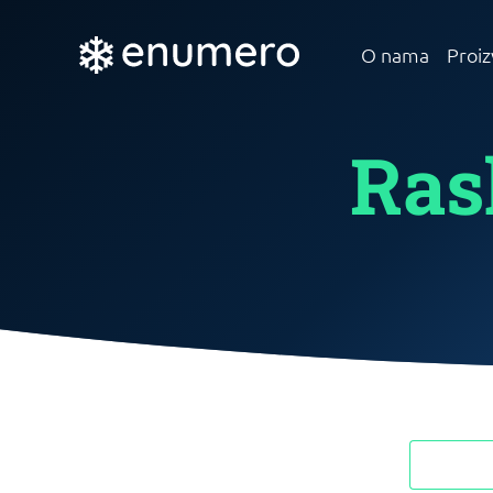
O nama
Proiz
Ras