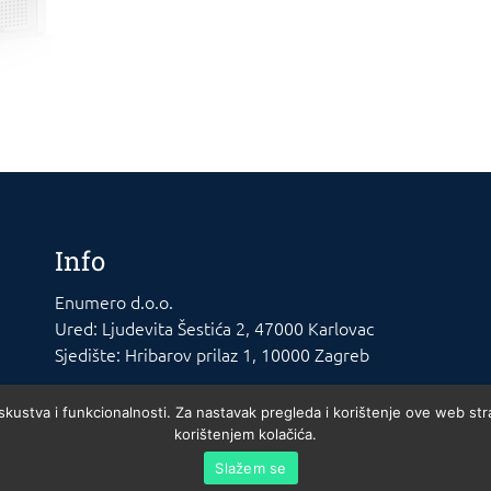
Info
Enumero d.o.o.
Ured: Ljudevita Šestića 2, 47000 Karlovac
Sjedište: Hribarov prilaz 1, 10000 Zagreb
iskustva i funkcionalnosti. Za nastavak pregleda i korištenje ove web str
korištenjem kolačića.
Slažem se
agreb. MBS 02140721. Trgovački sud u Zagrebu. Temeljni kapital: 20.000kn uplaćen 