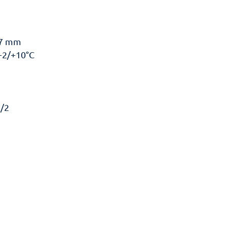
77 mm
+2/+10°C
1/2