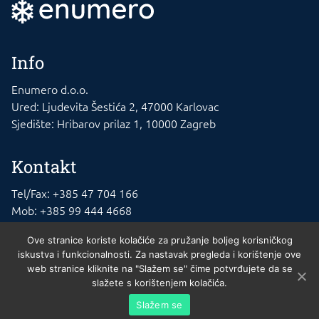
Info
Enumero d.o.o.
Ured: Ljudevita Šestića 2, 47000 Karlovac
Sjedište: Hribarov prilaz 1, 10000 Zagreb
Kontakt
Tel/Fax: +385 47 704 166
Mob: +385 99 444 4668
E-mail: info@rashladna-oprema.com
Ove stranice koriste kolačiće za pružanje boljeg korisničkog
iskustva i funkcionalnosti. Za nastavak pregleda i korištenje ove
web stranice kliknite na "Slažem se" čime potvrđujete da se
slažete s korištenjem kolačića.
Enumero d.o.o. © 2023. , 10010 Zagreb. MBS 02140721. Trgovački sud u
Slažem se
Zagrebu. Temeljni kapital: 20.000kn uplaćen u cijelosti. Osnivač Nikola Mikša