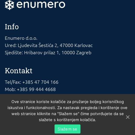
Info
Enumero d.o.o.
Ured: Ljudevita Šestića 2, 47000 Karlovac
Sjedište: Hribarov prilaz 1, 10000 Zagreb
Kontakt
Tel/Fax: +385 47 704 166
Mob: +385 99 444 4668
E-mail: info@rashladna-oprema.com
Ove stranice koriste kolačiće za pružanje boljeg korisničkog
iskustva i funkcionalnosti. Za nastavak pregleda i korištenje ove
web stranice kliknite na "Slažem se" čime potvrđujete da se
slažete s korištenjem kolačića.
Enumero d.o.o. © 2023. , 10010 Zagreb. MBS 02140721. Trgovački sud u
Slažem se
Zagrebu. Temeljni kapital: 20.000kn uplaćen u cijelosti. Osnivač Nikola Mikša