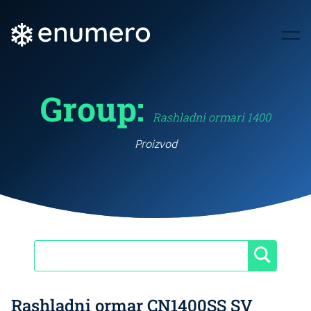
Group:
Rashladni ormari 1400
Proizvod
Rashladni ormar CN1400SS SV